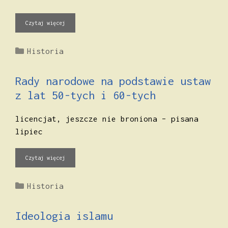
Czytaj więcej
Kategorie
Historia
Rady narodowe na podstawie ustaw
z lat 50-tych i 60-tych
licencjat, jeszcze nie broniona – pisana
lipiec
Czytaj więcej
Kategorie
Historia
Ideologia islamu