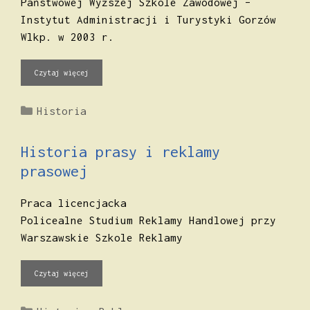
Państwowej Wyższej Szkole Zawodowej –
Instytut Administracji i Turystyki Gorzów
Wlkp. w 2003 r.
Czytaj więcej
Kategorie
Historia
Historia prasy i reklamy
prasowej
Praca licencjacka
Policealne Studium Reklamy Handlowej przy
Warszawskie Szkole Reklamy
Czytaj więcej
Kategorie