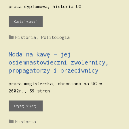
praca dyplomowa, historia UG
Czytaj więcej
Kategorie
Historia
,
Politologia
Moda na kawę – jej
osiemnastowieczni zwolennicy,
propagatorzy i przeciwnicy
praca magisterska, obroniona na UG w
2002r., 59 stron
Czytaj więcej
Kategorie
Historia