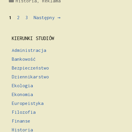
Historia
,
Reklama
Strona
Strona
Strona
1
2
3
Następny
→
KIERUNKI STUDIÓW
Administracja
Bankowość
Bezpieczeństwo
Dziennikarstwo
Ekologia
Ekonomia
Europeistyka
Filozofia
Finanse
Historia