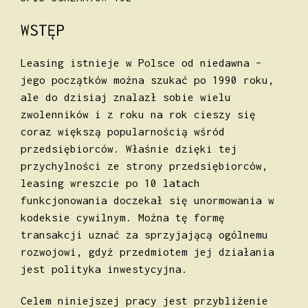
WSTĘP
Leasing istnieje w Polsce od niedawna –
jego początków można szukać po 1990 roku,
ale do dzisiaj znalazł sobie wielu
zwolenników i z roku na rok cieszy się
coraz większą popularnością wśród
przedsiębiorców. Właśnie dzięki tej
przychylności ze strony przedsiębiorców,
leasing wreszcie po 10 latach
funkcjonowania doczekał się unormowania w
kodeksie cywilnym. Można tę formę
transakcji uznać za sprzyjającą ogólnemu
rozwojowi, gdyż przedmiotem jej działania
jest polityka inwestycyjna.
Celem niniejszej pracy jest przybliżenie