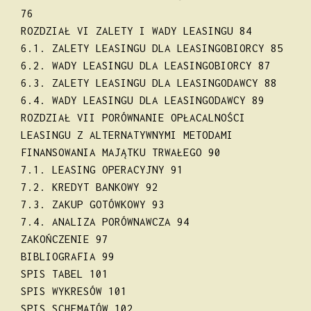
76
ROZDZIAŁ VI ZALETY I WADY LEASINGU 84
6.1. ZALETY LEASINGU DLA LEASINGOBIORCY 85
6.2. WADY LEASINGU DLA LEASINGOBIORCY 87
6.3. ZALETY LEASINGU DLA LEASINGODAWCY 88
6.4. WADY LEASINGU DLA LEASINGODAWCY 89
ROZDZIAŁ VII PORÓWNANIE OPŁACALNOŚCI
LEASINGU Z ALTERNATYWNYMI METODAMI
FINANSOWANIA MAJĄTKU TRWAŁEGO 90
7.1. LEASING OPERACYJNY 91
7.2. KREDYT BANKOWY 92
7.3. ZAKUP GOTÓWKOWY 93
7.4. ANALIZA PORÓWNAWCZA 94
ZAKOŃCZENIE 97
BIBLIOGRAFIA 99
SPIS TABEL 101
SPIS WYKRESÓW 101
SPIS SCHEMATÓW 102