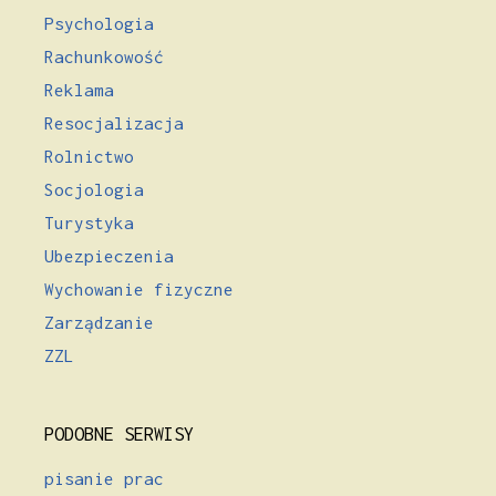
Psychologia
Rachunkowość
Reklama
Resocjalizacja
Rolnictwo
Socjologia
Turystyka
Ubezpieczenia
Wychowanie fizyczne
Zarządzanie
ZZL
PODOBNE SERWISY
pisanie prac