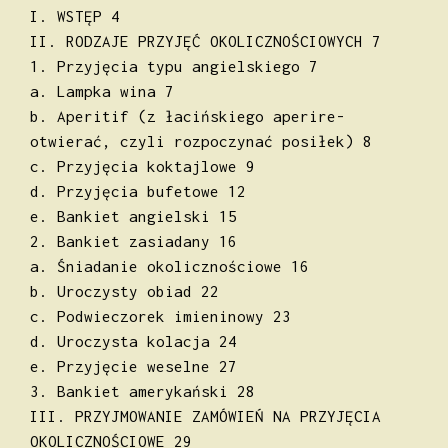
I. WSTĘP 4
II. RODZAJE PRZYJĘĆ OKOLICZNOŚCIOWYCH 7
1. Przyjęcia typu angielskiego 7
a. Lampka wina 7
b. Aperitif (z łacińskiego aperire-
otwierać, czyli rozpoczynać posiłek) 8
c. Przyjęcia koktajlowe 9
d. Przyjęcia bufetowe 12
e. Bankiet angielski 15
2. Bankiet zasiadany 16
a. Śniadanie okolicznościowe 16
b. Uroczysty obiad 22
c. Podwieczorek imieninowy 23
d. Uroczysta kolacja 24
e. Przyjęcie weselne 27
3. Bankiet amerykański 28
III. PRZYJMOWANIE ZAMÓWIEŃ NA PRZYJĘCIA
OKOLICZNOŚCIOWE 29