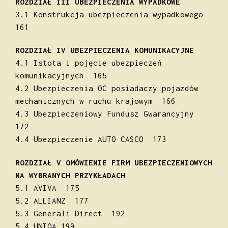
ROZDZIAŁ III
UBEZPIECZENIA WYPADKOWE
3.1 Konstrukcja ubezpieczenia wypadkowego
161
ROZDZIAŁ IV
UBEZPIECZENIA KOMUNIKACYJNE
4.1 Istota i pojęcie ubezpieczeń
komunikacyjnych 165
4.2 Ubezpieczenia OC posiadaczy pojazdów
mechanicznych w ruchu krajowym 166
4.3 Ubezpieczeniowy Fundusz Gwarancyjny
172
4.4 Ubezpieczenie AUTO CASCO 173
ROZDZIAŁ V
OMÓWIENIE FIRM UBEZPIECZENIOWYCH
NA WYBRANYCH PRZYKŁADACH
5.1 AVIVA 175
5.2 ALLIANZ 177
5.3 Generali Direct 192
5.4 UNIQA 199