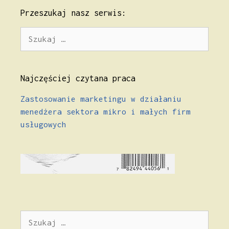
Przeszukaj nasz serwis:
Szukaj:
Najczęściej czytana praca
Zastosowanie marketingu w działaniu
menedżera sektora mikro i małych firm
usługowych
Szukaj: