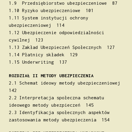
1.9 Przedsiębiorstwo ubezpieczeniowe 87
1.10 Ryzyko ubezpieczeniowe 101
1.11 System instytucji ochrony
ubezpieczeniowej 114
1.12 Ubezpieczenie odpowiedzialności
cywilnej 123
1.13 Zakład Ubezpieczeń Społecznych 127
1.14 Płatnicy składek 129
1.15 Underwriting 137
ROZDZIAŁ II
METODY UBEZPIECZENIA
2.1 Schemat ideowy metody ubezpieczeniowej
142
2.2 Interpretacja społeczna schematu
ideowego metody ubezpieczeń 145
2.3 Identyfikacja społecznych aspektów
zastosowania metody ubezpieczenia 154