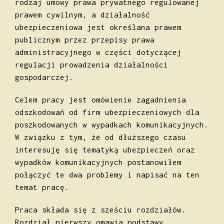
rodzaj umowy prawa prywatnego regulowanej
prawem cywilnym, a działalność
ubezpieczeniowa jest określana prawem
publicznym przez przepisy prawa
administracyjnego w części dotyczącej
regulacji prowadzenia działalności
gospodarczej.
Celem pracy jest omówienie zagadnienia
odszkodowań od firm ubezpieczeniowych dla
poszkodowanych w wypadkach komunikacyjnych.
W związku z tym, że od dłuższego czasu
interesuję się tematyką ubezpieczeń oraz
wypadków komunikacyjnych postanowiłem
połączyć te dwa problemy i napisać na ten
temat pracę.
Praca składa się z sześciu rozdziałów.
Rozdział pierwszy omawia podstawy