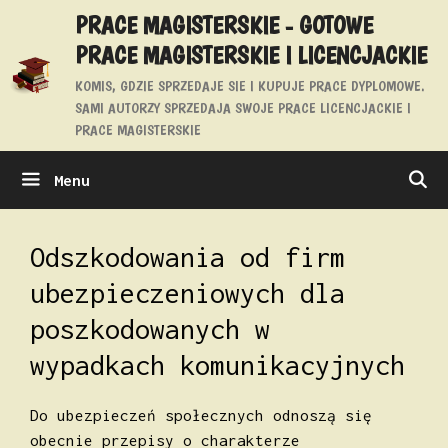
Przejdź
PRACE MAGISTERSKIE - GOTOWE
do
PRACE MAGISTERSKIE I LICENCJACKIE
treści
KOMIS, GDZIE SPRZEDAJE SIE I KUPUJE PRACE DYPLOMOWE.
SAMI AUTORZY SPRZEDAJA SWOJE PRACE LICENCJACKIE I
PRACE MAGISTERSKIE
Menu
Odszkodowania od firm
ubezpieczeniowych dla
poszkodowanych w
wypadkach komunikacyjnych
Do ubezpieczeń społecznych odnoszą się
obecnie przepisy o charakterze