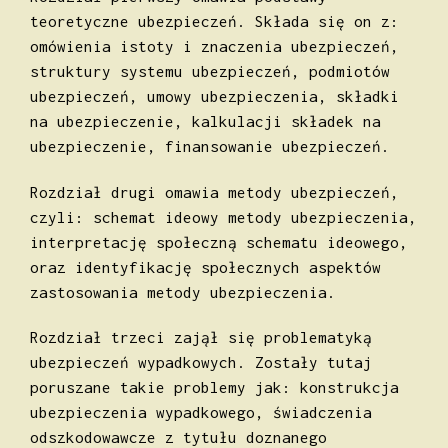
teoretyczne ubezpieczeń. Składa się on z:
omówienia istoty i znaczenia ubezpieczeń,
struktury systemu ubezpieczeń, podmiotów
ubezpieczeń, umowy ubezpieczenia, składki
na ubezpieczenie, kalkulacji składek na
ubezpieczenie, finansowanie ubezpieczeń.
Rozdział drugi omawia metody ubezpieczeń,
czyli: schemat ideowy metody ubezpieczenia,
interpretację społeczną schematu ideowego,
oraz identyfikację społecznych aspektów
zastosowania metody ubezpieczenia.
Rozdział trzeci zajął się problematyką
ubezpieczeń wypadkowych. Zostały tutaj
poruszane takie problemy jak: konstrukcja
ubezpieczenia wypadkowego, świadczenia
odszkodowawcze z tytułu doznanego