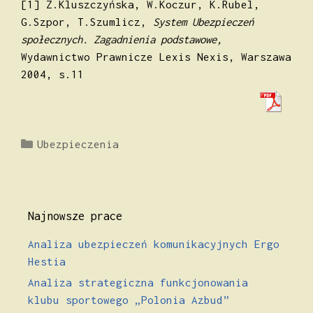
[1] Z.Kluszczyńska, W.Koczur, K.Rubel,
G.Szpor, T.Szumlicz,
System Ubezpieczeń
społecznych. Zagadnienia podstawowe,
Wydawnictwo Prawnicze Lexis Nexis, Warszawa
2004, s.11
Kategorie
Ubezpieczenia
Najnowsze prace
Analiza ubezpieczeń komunikacyjnych Ergo
Hestia
Analiza strategiczna funkcjonowania
klubu sportowego „Polonia Azbud”