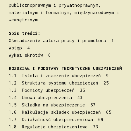
publicznoprawnym i prywatnoprawnym,
materialnym i formalnym, międzynarodowym i
wewnętrznym.
Spis treści:
Oświadczenie autora pracy i promotora 1
Wstęp 4
Wykaz skrótów 6
ROZDZIAŁ I
PODSTAWY TEORETYCZNE UBEZPIECZEŃ
1.1 Istota i znaczenie ubezpieczeń 9
1.2 Struktura systemu ubezpieczeń 25
1.3 Podmioty ubezpieczeń 35
1.4 Umowa ubezpieczenia 43
1.5 Składka na ubezpieczenie 57
1.6 Kalkulacje składek ubezpieczeń 65
1.7 Działalność ubezpieczeniowa 69
1.8 Regulacje ubezpieczeniowe 73