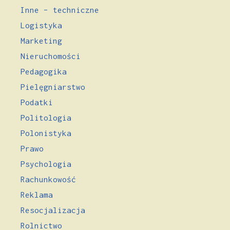
Inne – techniczne
Logistyka
Marketing
Nieruchomości
Pedagogika
Pielęgniarstwo
Podatki
Politologia
Polonistyka
Prawo
Psychologia
Rachunkowość
Reklama
Resocjalizacja
Rolnictwo