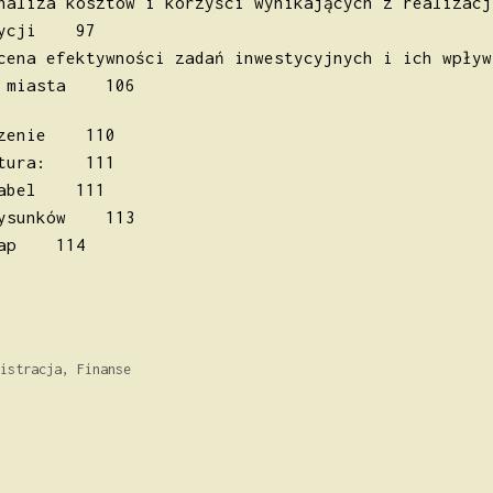
naliza kosztów i korzyści wynikających z realizacj
tycji 97
cena efektywności zadań inwestycyjnych i ich wpływ
j miasta 106
czenie 110
atura: 111
tabel 111
rysunków 113
map 114
orie
istracja
,
Finanse