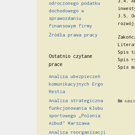
3.4. A
odroczonego podatku
inwes
dochodowego w
3.5. O
sprawozdaniu
rozwó
finansowym firmy
Źródła prawa pracy
Zakoń
Liter
Spis 
Ostatnio czytane
Spis 
prace
Spis 
Analiza ubezpieczeń
komunikacyjnych Ergo
Hestia
Analiza strategiczna
Kateg
Admin
funkcjonowania klubu
sportowego „Polonia
Azbud" Warszawa
Analiza reorganizacji