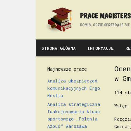
Przejdź
do
PRACE MAGISTERSK
treści
KOMIS, GDZIE SPRZEDAJE SI
STRONA GŁÓWNA
INFORMACJE
RE
Ocen
Najnowsze prace
w Gm
Analiza ubezpieczeń
komunikacyjnych Ergo
114 st
Hestia
Analiza strategiczna
Wstę
funkcjonowania klubu
sportowego „Polonia
Rozdzi
Azbud” Warszawa
Gmina