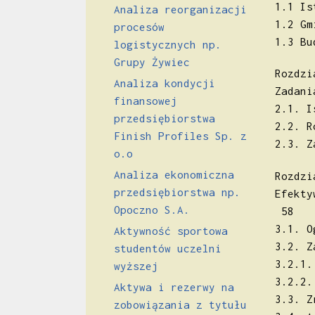
1.1 I
Analiza reorganizacji
1.2 G
procesów
1.3 B
logistycznych np.
Grupy Żywiec
Rozdzi
Analiza kondycji
Zadan
finansowej
2.1. 
przedsiębiorstwa
2.2. 
Finish Profiles Sp. z
2.3. 
o.o
Analiza ekonomiczna
Rozdzi
przedsiębiorstwa np.
Efekty
Opoczno S.A.
58
3.1. 
Aktywność sportowa
3.2. 
studentów uczelni
3.2.1
wyższej
3.2.2
Aktywa i rezerwy na
3.3. Z
zobowiązania z tytułu