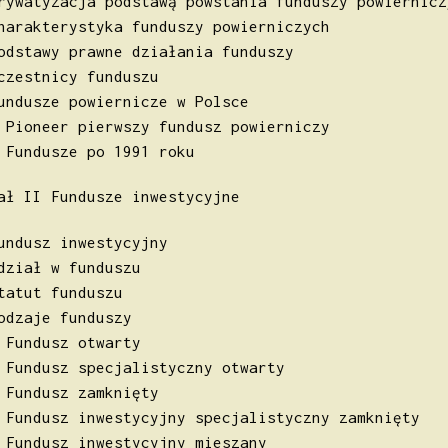
rywatyzacja podstawą powstania funduszy powiernicz
harakterystyka funduszy powierniczych
odstawy prawne działania funduszy
czestnicy funduszu
undusze powiernicze w Polsce
 Pioneer pierwszy fundusz powierniczy
 Fundusze po 1991 roku
ał II Fundusze inwestycyjne
undusz inwestycyjny
dział w funduszu
tatut funduszu
odzaje funduszy
 Fundusz otwarty
 Fundusz specjalistyczny otwarty
 Fundusz zamknięty
 Fundusz inwestycyjny specjalistyczny zamknięty
 Fundusz inwestycyjny mieszany