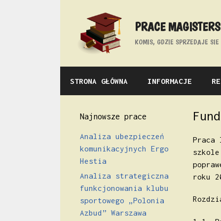
Przejdź
do
PRACE MAGISTERSK
treści
KOMIS, GDZIE SPRZEDAJE SI
STRONA GŁÓWNA
INFORMACJE
RE
Fund
Najnowsze prace
Analiza ubezpieczeń
Praca 
komunikacyjnych Ergo
szkole
Hestia
popraw
Analiza strategiczna
roku 2
funkcjonowania klubu
Rozdzi
sportowego „Polonia
Azbud” Warszawa