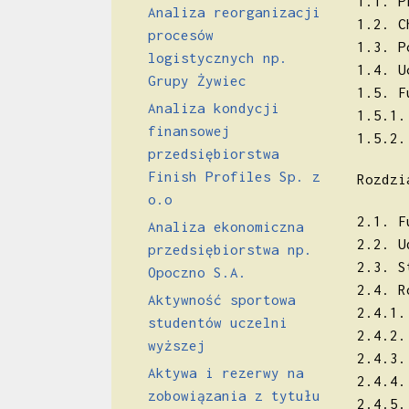
1.1. P
Analiza reorganizacji
1.2. C
procesów
1.3. P
logistycznych np.
1.4. U
Grupy Żywiec
1.5. F
Analiza kondycji
1.5.1.
finansowej
1.5.2.
przedsiębiorstwa
Finish Profiles Sp. z
Rozdzi
o.o
2.1. F
Analiza ekonomiczna
2.2. U
przedsiębiorstwa np.
2.3. S
Opoczno S.A.
2.4. R
Aktywność sportowa
2.4.1.
studentów uczelni
2.4.2.
wyższej
2.4.3.
Aktywa i rezerwy na
2.4.4.
zobowiązania z tytułu
2.4.5.