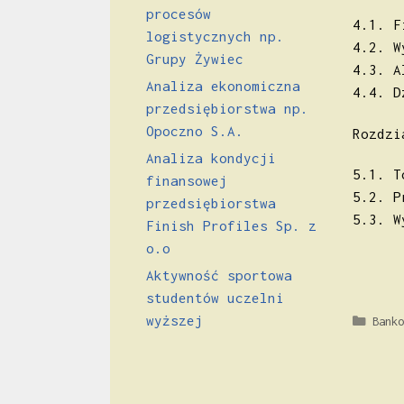
procesów
4.1. F
logistycznych np.
4.2. W
Grupy Żywiec
4.3. A
Analiza ekonomiczna
4.4. D
przedsiębiorstwa np.
Opoczno S.A.
Rozdzi
Analiza kondycji
5.1. T
finansowej
5.2. P
przedsiębiorstwa
5.3. W
Finish Profiles Sp. z
o.o
Aktywność sportowa
studentów uczelni
wyższej
Kateg
Banko