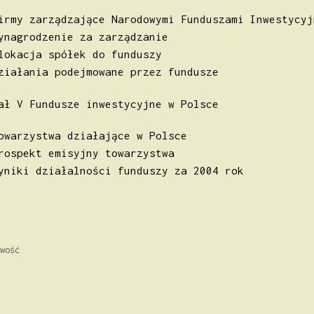
irmy zarządzające Narodowymi Funduszami Inwestycyj
ynagrodzenie za zarządzanie
lokacja spółek do funduszy
ziałania podejmowane przez fundusze
ał V Fundusze inwestycyjne w Polsce
owarzystwa działające w Polsce
rospekt emisyjny towarzystwa
yniki działalności funduszy za 2004 rok
orie
wość