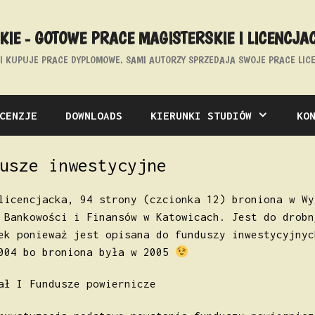
IE - GOTOWE PRACE MAGISTERSKIE I LICENCJA
E I KUPUJE PRACE DYPLOMOWE. SAMI AUTORZY SPRZEDAJA SWOJE PRACE LICE
CENZJE
DOWNLOADS
KIERUNKI STUDIÓW
KO
usze inwestycyjne
licencjacka, 94 strony (czcionka 12) broniona w Wy
 Bankowości i Finansów w Katowicach. Jest do drobn
ek ponieważ jest opisana do funduszy inwestycyjnyc
004 bo broniona była w 2005
ał I Fundusze powiernicze