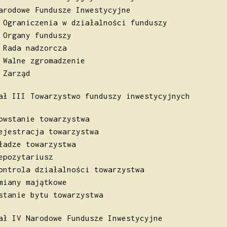
arodowe Fundusze Inwestycyjne
 Ograniczenia w działalności funduszy
 Organy funduszy
 Rada nadzorcza
 Walne zgromadzenie
 Zarząd
ał III Towarzystwo funduszy inwestycyjnych
owstanie towarzystwa
ejestracja towarzystwa
ładze towarzystwa
epozytariusz
ontrola działalności towarzystwa
miany majątkowe
stanie bytu towarzystwa
ał IV Narodowe Fundusze Inwestycyjne