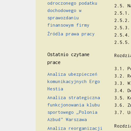
odroczonego podatku
2.5. N
dochodowego w
2.5.1.
sprawozdaniu
2.5.2.
finansowym firmy
2.5.3.
Źródła prawa pracy
2.5.4.
2.5.5.
Ostatnio czytane
Rozdzi
prace
3.1. P
Analiza ubezpieczeń
3.2. R
komunikacyjnych Ergo
3.3. W
Hestia
3.4. D
Analiza strategiczna
3.5. K
funkcjonowania klubu
3.6. Z
sportowego „Polonia
3.7. U
Azbud" Warszawa
Rozdzi
Analiza reorganizacji