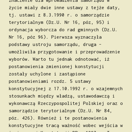
znaczenie dla wprowadzenia samorządu w
życie miały dwie inne ustawy z tejże daty,
tj. ustawi z 8.3.1990 r. o samorządzie
terytorialnym (Dz.U. Nr 16, póz, 95) i
ordynacja wyborcza do rad gminnych (Dz.U.
Nr 16, póz 96). Pierwsza wyznaczyła
podstawy ustroju samorządu, druga –
umożliwiła przygotowanie i przeprowadzenie
wyborów. Warto tu jednak odnotować, iż
postanowienia zmienionej konstytucji
zostały uchylone i zastąpione
postanowieniami rozdz. 5 ustawy
konstytucyjnej z 17.10.1992 r. o wzajemnych
stosunkach między władzą, ustawodawczą i
wykonawczą Rzeczypospolitej Polskiej oraz o
samorządzie terytorialnym (Dz.U. Nr 84,
póz. 426). Również i te postanowienia
konstytucyjne tracą ważność wobec wejścia w