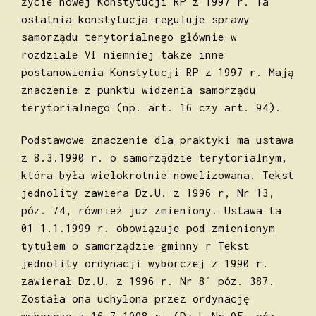
życie nowej Konstytucji RP z 1997 r. Ta
ostatnia konstytucja reguluje sprawy
samorządu terytorialnego głównie w
rozdziale VI niemniej także inne
postanowienia Konstytucji RP z 1997 r. Mają
znaczenie z punktu widzenia samorządu
terytorialnego (np. art. 16 czy art. 94).
Podstawowe znaczenie dla praktyki ma ustawa
z 8.3.1990 r. o samorządzie terytorialnym,
która była wielokrotnie nowelizowana. Tekst
jednolity zawiera Dz.U. z 1996 r, Nr 13,
póz. 74, również już zmieniony. Ustawa ta
01 1.1.1999 r. obowiązuje pod zmienionym
tytułem o samorządzie gminny r Tekst
jednolity ordynacji wyborczej z 1990 r.
zawierał Dz.U. z 1996 r. Nr 8′ póz. 387.
Została ona uchylona przez ordynację
wyborczą z 16.7.1998 r. (Dz.L Nr 95, póz.